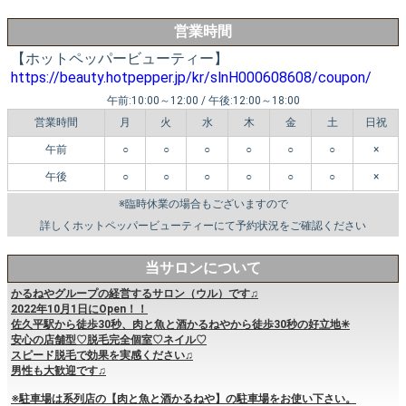
営業時間
【ホットペッパービューティー】
https://beauty.hotpepper.jp/kr/slnH000608608/coupon/
午前:10:00～12:00 / 午後:12:00～18:00
営業時間
月
火
水
木
金
土
日祝
午前
○
○
○
○
○
○
×
午後
○
○
○
○
○
○
×
※臨時休業の場合もございますので
詳しくホットペッパービューティーにて予約状況をご確認ください
当サロンについて
かるねやグループの経営するサロン（ウル）です♫
2022年10月1日にOpen！！
佐久平駅から徒歩30秒、肉と魚と酒かるねやから徒歩30秒の好立地✳︎
安心の店舗型♡脱毛完全個室♡ネイル♡
スピード脱毛で効果を実感ください♫
男性も大歓迎です♫
※駐車場は系列店の【肉と魚と酒かるねや】の駐車場をお使い下さい。